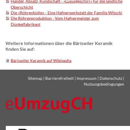
Handel, Absatz, Kundschaft - «Luxusgeschirr» für die ländliche
Oberschicht
Die «Röhrenhütte» - Eine Hafnerwerkstatt der Familie Witschi
Die Röhrenproduktion - Vom Hafnermeister zum
Dünkelfabrikant
Weitere Informationen über die Bäriswiler Keramik
finden Sie auf:
Bäriswiler Keramik auf Wikipedia
Sitemap
|
Barrierefreiheit
|
Impressum
|
Datenschutz
|
Nutzungsbedingungen