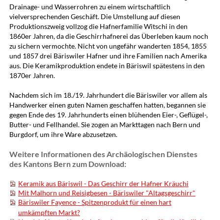
Drainage- und Wasserrohren zu einem wirtschaftlich
vielversprechenden Geschäft. Die Umstellung auf diesen
Produktionszweig vollzog die Hafnerfamilie Witschi in den
1860er Jahren, da die Geschirrhafnerei das Überleben kaum noch
zu sichern vermochte. Nicht von ungefähr wanderten 1854, 1855
und 1857 drei Bäriswiler Hafner und ihre Familien nach Amerika
aus. Die Keramikproduktion endete in Bäriswil spätestens in den
1870er Jahren.
Nachdem sich im 18./19. Jahrhundert die Bäriswiler vor allem als
Handwerker einen guten Namen geschaffen hatten, begannen sie
gegen Ende des 19. Jahrhunderts einen blühenden Eier-, Geflügel-,
Butter- und Fellhandel. Sie zogen an Markttagen nach Bern und
Burgdorf, um ihre Ware abzusetzen.
Weitere Informationen des Archäologischen Dienstes
des Kantons Bern zum Download:
Keramik aus Bäriswil - Das Geschirr der Hafner Kräuchi
Mit Malhorn und Reisigbesen - Bäriswiler "Altagsgeschirr"
Bäriswiler Fayence - Spitzenprodukt für einen hart
umkämpften Markt?