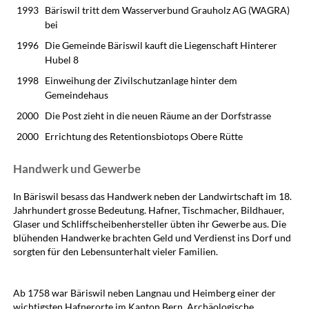
1993
Bäriswil tritt dem Wasserverbund Grauholz AG (WAGRA)
bei
1996
Die Gemeinde Bäriswil kauft die Liegenschaft Hinterer
Hubel 8
1998
Einweihung der Zivilschutzanlage hinter dem
Gemeindehaus
2000
Die Post zieht in die neuen Räume an der Dorfstrasse
2000
Errichtung des Retentionsbiotops Obere Rütte
Handwerk und Gewerbe
In Bäriswil besass das Handwerk neben der Landwirtschaft im 18.
Jahrhundert grosse Bedeutung. Hafner, Tischmacher, Bildhauer,
Glaser und Schliffscheibenhersteller übten ihr Gewerbe aus. Die
blühenden Handwerke brachten Geld und Verdienst ins Dorf und
sorgten für den Lebensunterhalt vieler Familien.
Ab 1758 war Bäriswil neben Langnau und Heimberg einer der
wichtigsten Hafnerorte im Kanton Bern. Archäologische