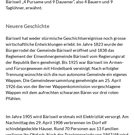
Bäriswil „4 Pursame und 9 Dauwner“, also 4 Bauern und 9
Taglöhner, erwähnt.
Neuere Geschichte
Bäriswil hat weder stürmische Geschichtsereignisse noch grosse
wirtschaftliche Entwicklungen erlebt. Im Jahre 1823 wurde der
Bürgerrodel der Gemeinde Bäriswil eröffnet und 1838 das
Reglement der Einwohnergemeinde Bäriswil vom Regierungsrat
der Republik Bern genehmigt. Bis 1925 war Bäriswil im Armen-
und Fürsorgewesen mit Hindelbank vereinigt. Nach erfolgter
Trennung wünschte sich die nun autonome Gemeinde ein eigenes
Wappen. Die Gemeindeversammlung genehmigte am 25. April
1926 das von der Berner Wappenkommission vorgeschlagene
Wappen mit dem aufrechten schwarzen Bären vor drei roten
Pfählen.
Im Jahre 1905 wird Bäriswil erstmals mit Elektrizität versorgt. Am
Nachmittag des 29. April 1908 verbrennen im Dorf elf
schindelgedeckte Häuser. Rund 70 Personen aus 13 Familien
verlieren ihr Obdach. Nach der Trockenperiode von 1947/48 wird