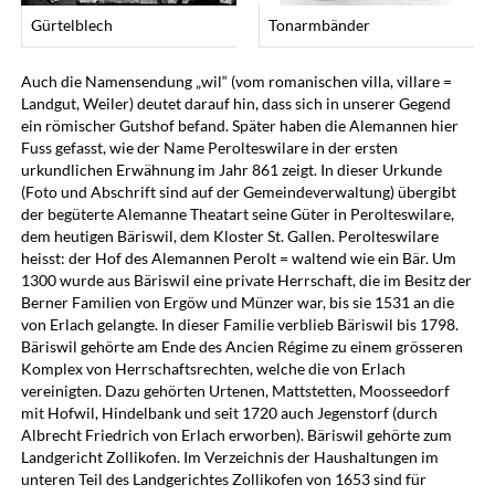
Gürtelblech
Tonarmbänder
Auch die Namensendung „wil“ (vom romanischen villa, villare =
Landgut, Weiler) deutet darauf hin, dass sich in unserer Gegend
ein römischer Gutshof befand. Später haben die Alemannen hier
Fuss gefasst, wie der Name Perolteswilare in der ersten
urkundlichen Erwähnung im Jahr 861 zeigt. In dieser Urkunde
(Foto und Abschrift sind auf der Gemeindeverwaltung) übergibt
der begüterte Alemanne Theatart seine Güter in Perolteswilare,
dem heutigen Bäriswil, dem Kloster St. Gallen. Perolteswilare
heisst: der Hof des Alemannen Perolt = waltend wie ein Bär. Um
1300 wurde aus Bäriswil eine private Herrschaft, die im Besitz der
Berner Familien von Ergöw und Münzer war, bis sie 1531 an die
von Erlach gelangte. In dieser Familie verblieb Bäriswil bis 1798.
Bäriswil gehörte am Ende des Ancien Régime zu einem grösseren
Komplex von Herrschaftsrechten, welche die von Erlach
vereinigten. Dazu gehörten Urtenen, Mattstetten, Moosseedorf
mit Hofwil, Hindelbank und seit 1720 auch Jegenstorf (durch
Albrecht Friedrich von Erlach erworben). Bäriswil gehörte zum
Landgericht Zollikofen. Im Verzeichnis der Haushaltungen im
unteren Teil des Landgerichtes Zollikofen von 1653 sind für