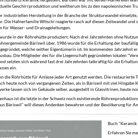
ahrhunderts Keramik hergestellt. Bäriswil war mit seinen Hafnereien wäh
iduelle Geschirrproduktion und weitherum bis zu den napoleonischen Tr
er industriellen Herstellung in der Branche der Strukturwandel einsetzte,
r. Die Hafnerfamilie Witschi reagierte rasch auf diesen Zeitwandel und sp
 für Wasser- und Drainageleitungen.
wurde in der Röhrehütte produziert. Nach drei Jahrzehnten ohne Nutzung
hnergemeinde Bäriswil über. 1986 wurde für die Erhaltung der baufällig
 gegründet, welche seither Eigentümerin ist. Im kommenden Jahrzehnt e
usbau. Die Mitglieder des für die Liegenschaft gegründeten lokalen "Ve
 und setzten sich während fast drei Jahrzehnten tatkräftig für die Erhalt
uses ein.
n die Röhrhütte für Anlässe jeder Art genutzt werden. Die restaurierte
ch heute noch von vergangenen Zeiten, als in Bäriswil mit viel Hingabe K
rke lassen sich im Gebäude selber, ausgestellt in Glasvitrinen, heute no
nhaus ist die letzte in der Schweiz noch existierende Röhrenproduktions
s Bäriswil" will dieses Andenken bewahren und der Bevölkerung für Anl
Buch "Keramik 
Erfahren Sie me