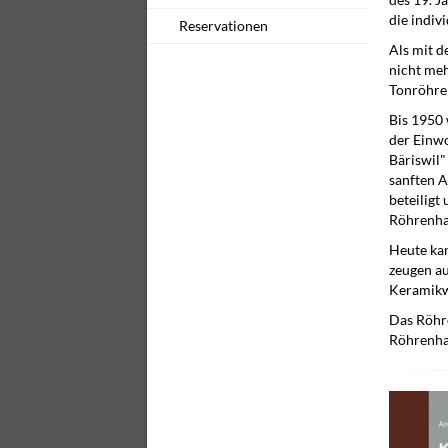
des 19. J
die indiv
Reservationen
Als mit d
nicht meh
Tonröhren
Bis 1950 
der Einwo
Bäriswil"
sanften A
beteiligt
Röhrenha
Heute kan
zeugen au
Keramikwe
Das Röhre
Röhrenhau