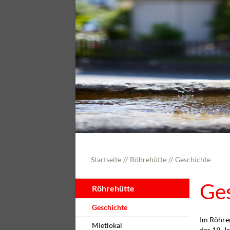
Startseite
Röhrehütte
Geschichte
Ge
Röhrehütte
Geschichte
Im Röhren
Mietlokal