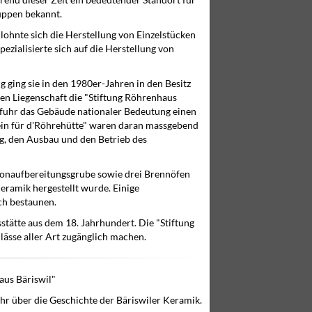
rend dieser Zeit ein bedeutender Standort für
uppen bekannt.
 lohnte sich die Herstellung von Einzelstücken
ezialisierte sich auf die Herstellung von
 ging sie in den 1980er-Jahren in den Besitz
en Liegenschaft die "Stiftung Röhrenhaus
rfuhr das Gebäude nationaler Bedeutung einen
rein für d'Röhrehütte" waren daran massgebend
ung, den Ausbau und den Betrieb des
 Tonaufbereitungsgrube sowie drei Brennöfen
eramik hergestellt wurde. Einige
ch bestaunen.
stätte aus dem 18. Jahrhundert. Die "Stiftung
ässe aller Art zugänglich machen.
aus Bäriswil"
hr über die Geschichte der Bäriswiler Keramik.