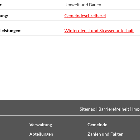
k:
Umwelt und Bauen
ung:
Gemeindeschreiberei
leistungen:
Winterdienst und Strassenunterhalt
Sitemap
|
Barrierefreiheit
|
Imp
Verwaltung
Gemeinde
Abteilungen
Zahlen und Fakten