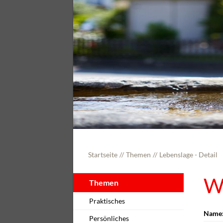
Startseite
Themen
Lebenslage - Detail
W
Themen
Praktisches
Name
Persönliches