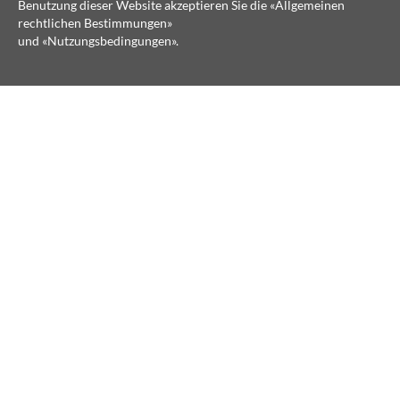
Benutzung dieser Website akzeptieren Sie die «
Allgemeinen
rechtlichen Bestimmungen
»
und «
Nutzungsbedingungen
».