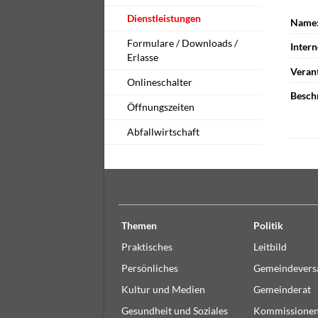
Dienstleistungen
Name
Formulare / Downloads /
Intern
Erlasse
Veran
Onlineschalter
Besch
Öffnungszeiten
Abfallwirtschaft
Themen
Politik
Praktisches
Leitbild
Persönliches
Gemeindever
Kultur und Medien
Gemeinderat
Gesundheit und Soziales
Kommissione