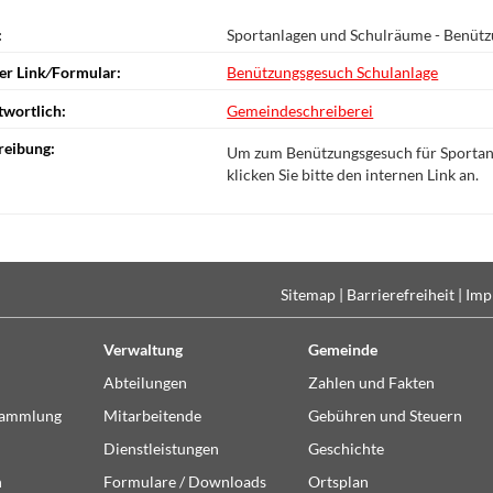
:
Sportanlagen und Schulräume - Benütz
er Link⁄Formular:
Benützungsgesuch Schulanlage
twortlich:
Gemeindeschreiberei
reibung:
Um zum Benützungsgesuch für Sportan
klicken Sie bitte den internen Link an.
Sitemap
|
Barrierefreiheit
|
Imp
Verwaltung
Gemeinde
Abteilungen
Zahlen und Fakten
sammlung
Mitarbeitende
Gebühren und Steuern
Dienstleistungen
Geschichte
n
Formulare / Downloads
Ortsplan