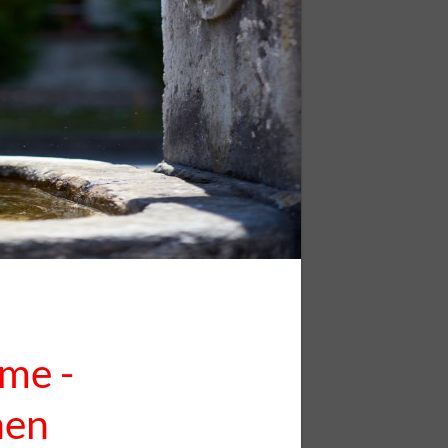
me -
hen