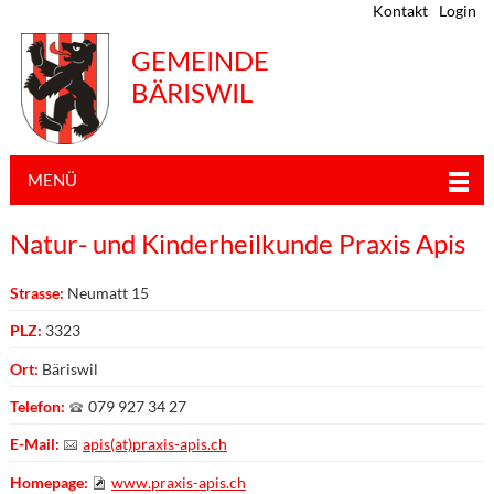
Kontakt
Login
GEMEINDE
BÄRISWIL
MENÜ
Natur- und Kinderheilkunde Praxis Apis
Strasse:
Neumatt 15
PLZ:
3323
Ort:
Bäriswil
Telefon:
079 927 34 27
E-Mail:
apis(at)praxis-apis.ch
Homepage:
www.praxis-apis.ch