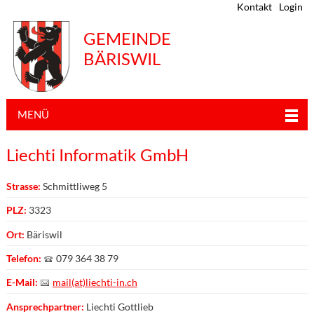
Kontakt
Login
GEMEINDE
BÄRISWIL
MENÜ
Liechti Informatik GmbH
Strasse:
Schmittliweg 5
PLZ:
3323
Ort:
Bäriswil
Telefon:
079 364 38 79
E-Mail:
mail(at)liechti-in.ch
Ansprechpartner:
Liechti Gottlieb